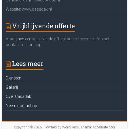
E-mailadres: info@casadak.nl
Website: www.casadak.nl
Vrijblijvende offerte
Vraag
hier
een vrijblijvende offerte aan of neem telefonisch
contact met ons op.
Lees meer
Diensten
Gallerij
Over Casadak
Neem contact op
Copyright © 2026
. Powered by
WordPress
. Thema: Accelerate door