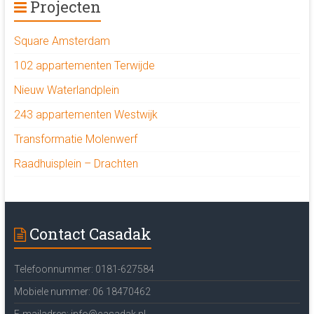
Projecten
Square Amsterdam
102 appartementen Terwijde
Nieuw Waterlandplein
243 appartementen Westwijk
Transformatie Molenwerf
Raadhuisplein – Drachten
Contact Casadak
Telefoonnummer: 0181-627584
Mobiele nummer: 06 18470462