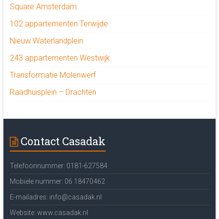
Square Amsterdam
102 appartementen Terwijde
Nieuw Waterlandplein
243 appartementen Westwijk
Transformatie Molenwerf
Raadhuisplein – Drachten
Contact Casadak
Telefoonnummer: 0181-627584
Mobiele nummer: 06 18470462
E-mailadres: info@casadak.nl
Website: www.casadak.nl